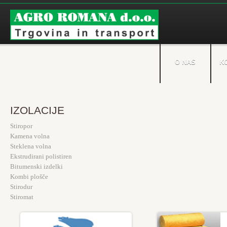
O NAS
K
IZOLACIJE
Stiropor
Kamena volna
Steklena volna
Ekstrudirani polistiren
Bitumenski izdelki
Kombi plošče
Stirodur
Stiromat