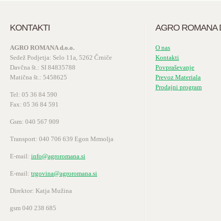
KONTAKTI
AGRO ROMANA D
AGRO ROMANA d.o.o.
O nas
Sedež Podjetja: Selo 11a, 5262 Črniče
Kontakti
Davčna št.: SI 84835788
Povpraševanje
Matična št.: 5458625
Prevoz Materiala
Prodajni program
Tel: 05 36 84 590
Fax: 05 36 84 591
Gsm: 040 567 909
Transport: 040 706 639 Egon Mrmolja
E-mail:
info@agroromana.si
E-mail:
trgovina@agroromana.si
Direktor: Katja Mužina
gsm 040 238 685