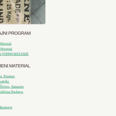
JNI PROGRAM
Material
 Material
A VODNO REZANJE
ENI MATERIAL
ki, Premazi
Izdelki
Železo, Armature
aščitna Sredstva
z Kamenja