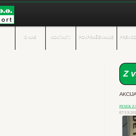
O NAS
KONTAKTI
POVPRAŠEVANJE
PREVOZ
Z v
AKCIJ
PESEK Z
07/13/201