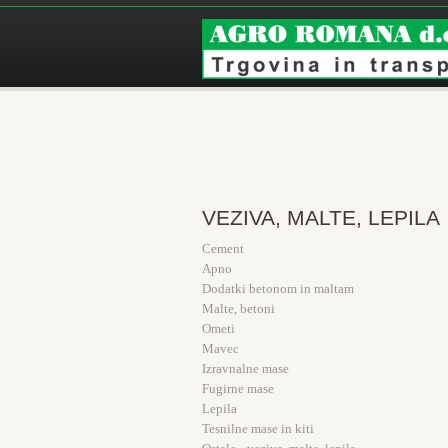
VEZIVA, MALTE, LEPILA
Cement
Apno
Dodatki betonom in maltam
Malte, betoni
Ometi
Mavec
Izravnalne mase
Fugirne mase
Lepila
Tesnilne mase in kiti