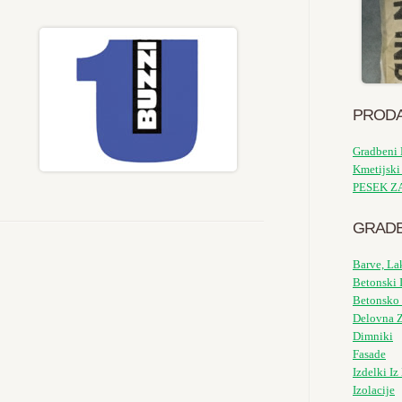
PRODA
Gradbeni 
Kmetijski
PESEK Z
GRADB
Barve, La
Betonski 
Betonsko 
Delovna Z
Dimniki
Fasade
Izdelki I
Izolacije