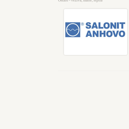
Ostalo - veziva, malte, lepila