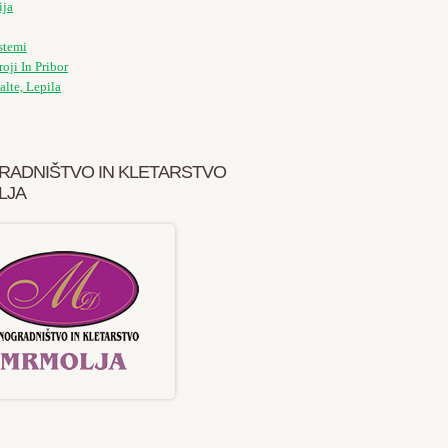
ija
stemi
roji In Pribor
alte, Lepila
RADNIŠTVO IN KLETARSTVO
LJA