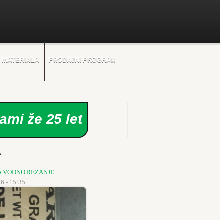
 MATERIALA
PRODAJNI PROGRAM
ami že 25 let
A
A VODNO REZANJE
6 - 15:35