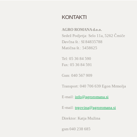
KONTAKTI
AGRO ROMANA d.o.o.
Sedež Podjetja: Selo 11a, 5262 Črniče
Davčna št.: SI 84835788
Matična št.: 5458625
Tel: 05 36 84 590
Fax: 05 36 84 591
Gsm: 040 567 909
Transport: 040 706 639 Egon Mrmolja
E-mail:
info@agroromana.si
E-mail:
trgovina@agroromana.si
Direktor: Katja Mužina
gsm 040 238 685