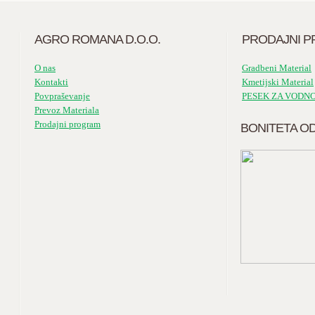
AGRO ROMANA D.O.O.
PRODAJNI 
O nas
Gradbeni Material
Kontakti
Kmetijski Material
Povpraševanje
PESEK ZA VODN
Prevoz Materiala
Prodajni program
BONITETA O