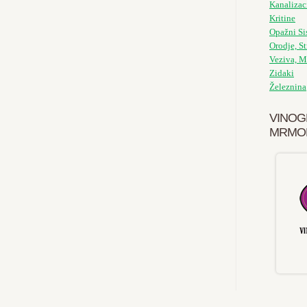
Kanalizac
Kritine
Opažni Si
Orodje, St
Veziva, M
Zidaki
Železnina
VINOG
MRMO